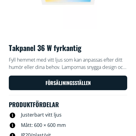
Takpanel 36 W fyrkantig
Fyll hemmet med vitt ljus som kan anpassas efter ditt
humör eller dina behov. Lampornas snygga design och
enkla installation gör att de smidigt och sömlöst passar
in i hemmet.
FÖRSÄLJNINGSSTÄLLEN
PRODUKTFÖRDELAR
Justerbart vitt ljus
Mått: 600 × 600 mm
IP20/plast/vit