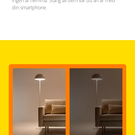
ingen är hemma. Stäng av dem var du än är med
din smartphone.