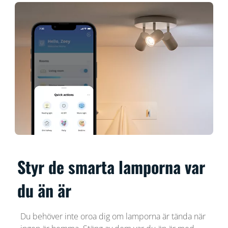
Styr de smarta lamporna var
du än är
Du behöver inte oroa dig om lamporna är tända när