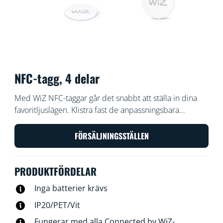
NFC-tagg, 4 delar
Med WiZ NFC-taggar går det snabbt att ställa in dina
favoritljuslägen. Klistra fast de anpassningsbara
taggarna och tryck på dem med din telefon. Du kan
anpassa taggarna för att tända eller släcka lampor,
FÖRSÄLJNINGSSTÄLLEN
utlösa fokusläge för att arbeta hemma, ställa in
lamporna på festläge för att dansa loss med vännerna
PRODUKTFÖRDELAR
eller vilken annan inställning som helst. Snabbt och
enkelt, inga batterier behövs.
Inga batterier krävs
IP20/PET/Vit
Fungerar med alla Connected by WiZ-