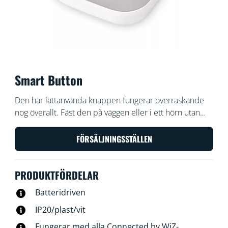
Smart Button
Den här lättanvända knappen fungerar överraskande
nog överallt. Fäst den på väggen eller i ett hörn utan
skruvar, eller på metallytor med hjälp av den inbyggda
magneten. Ta den med dig var som helst i hemmet för
FÖRSÄLJNINGSSTÄLLEN
att snabbt styra dina lampor.
PRODUKTFÖRDELAR
Batteridriven
IP20/plast/vit
Fungerar med alla Connected by WiZ-