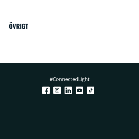
ÖVRIGT
#ConnectedLight