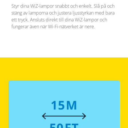
Styr dina WiZ-lampor snabbt och enkelt. Slå på och
stäng av lamporna och justera ljusstyrkan med bara
ett tryck. Ansluts direkt till dina WiZ-lampor och
fungerar även när Wi-Fi-nätverket är nere.