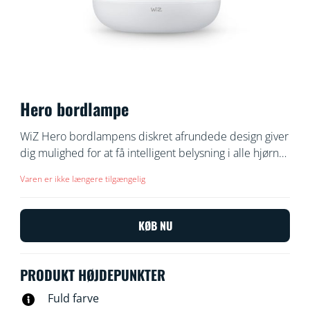
Hero bordlampe
WiZ Hero bordlampens diskret afrundede design giver
dig mulighed for at få intelligent belysning i alle hjørner
af dit hjem. Brug WiZ appen eller din stemme til at
Varen er ikke længere tilgængelig
skrue op eller net for lyset eller til at bruge de
forudindstillede lystilstande med Wi-Fi opsætningen.
KØB NU
PRODUKT HØJDEPUNKTER
Fuld farve