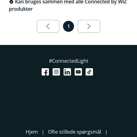
Kan bruges sammen med alle Connected by WiZ
produkter
Side 1 ud af 1 indlæst
1
#ConnectedLight
Hjem
Ofte stillede spørgsmål