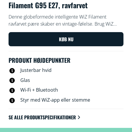
Filament G95 E27, ravfarvet
Denne globeformede intelligente WiZ Filament
ravfarvet pære skaber en vintage-følelse. Brug WiZ
appen eller din stemme til at skrue op eller ned for
lyset, eller bruge de forudindstillede lystilstande med
KØB NU
Wi-Fi-opsætningen.
PRODUKT HØJDEPUNKTER
Justerbar hvid
Glas
Wi-Fi + Bluetooth
Styr med WiZ-app eller stemme
SE ALLE PRODUKTSPECIFIKATIONER