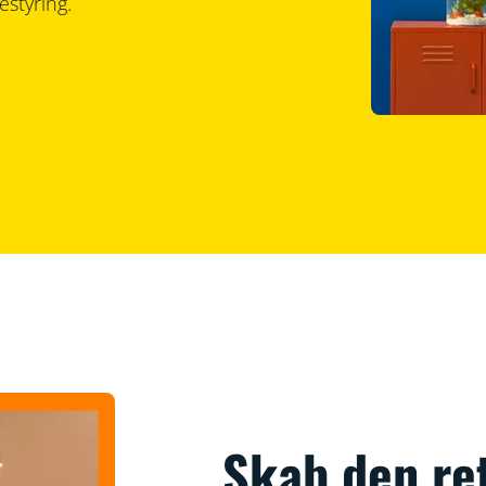
styring.
Skab den re