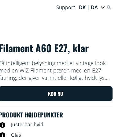
Support
DK | DA
Filament A60 E27, klar
Få intelligent belysning med et vintage look
med en WiZ Filament pæren med en E27
fatning, der giver varmt eller køligt hvidt lys.
Brug WiZ appen eller din stemme til at skrue
op eller ned for lyset, eller bruge de
KØB NU
forudindstillede lystilstande med Wi-Fi-
opsætningen.
PRODUKT HØJDEPUNKTER
Justerbar hvid
Glas