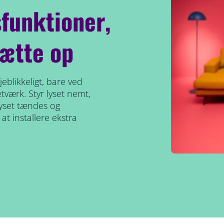
funktioner,
ætte op
eblikkeligt, bare ved
etværk. Styr lyset nemt,
lyset tændes og
at installere ekstra