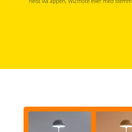
helst via appen, WiZmote eller med stemme