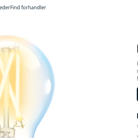
heder
Find forhandler