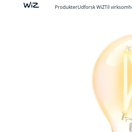
Produkter
Udforsk WiZ
Til virksom