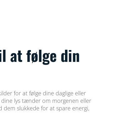
il at følge din
lder for at følge dine daglige eller
at dine lys tænder om morgenen eller
 dem slukkede for at spare energi,