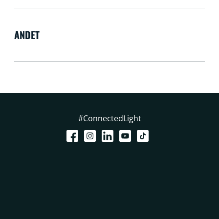
ANDET
#ConnectedLight