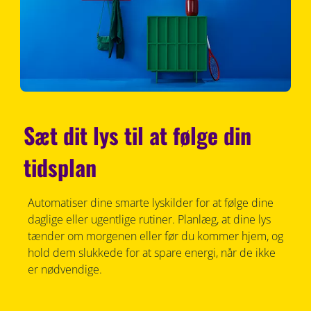
Sæt dit lys til at følge din
tidsplan
Automatiser dine smarte lyskilder for at følge dine
daglige eller ugentlige rutiner. Planlæg, at dine lys
tænder om morgenen eller før du kommer hjem, og
hold dem slukkede for at spare energi, når de ikke
er nødvendige.