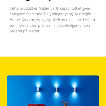
Dette produkt er Matter certificeret, hvilket giver
mulighed for simpel belysningsstyring via Google
Home, Amazon Alexa, Apple Home eller en hvilken
som helst anden platform til dit intelligente hjem
baseret på Matter.