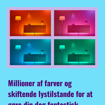
Millioner af farver og
skiftende lystilstande for at
gøre din dag fantastisk