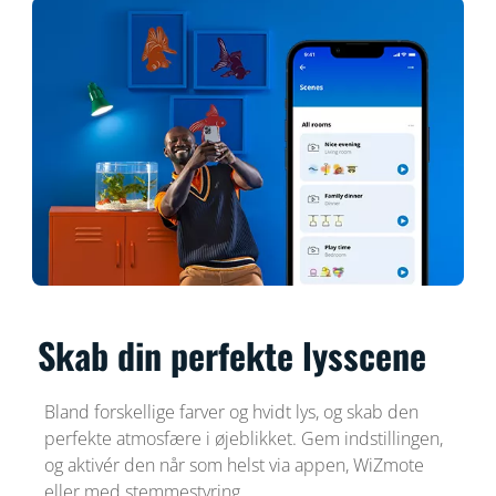
Skab din perfekte lysscene
Bland forskellige farver og hvidt lys, og skab den
perfekte atmosfære i øjeblikket. Gem indstillingen,
og aktivér den når som helst via appen, WiZmote
eller med stemmestyring.