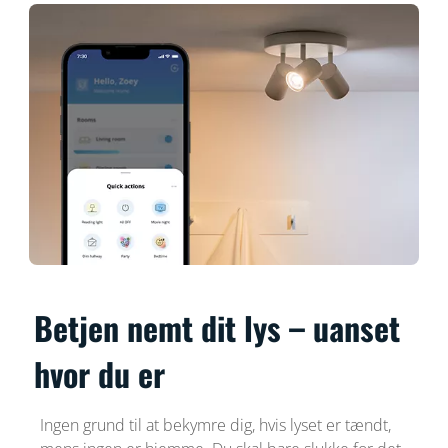
Betjen nemt dit lys – uanset
hvor du er
Ingen grund til at bekymre dig, hvis lyset er tændt,