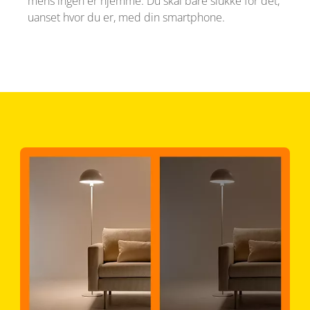
mens ingen er hjemme. Du skal bare slukke for det,
uanset hvor du er, med din smartphone.