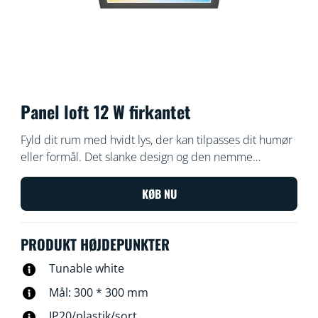
Panel loft 12 W firkantet
Fyld dit rum med hvidt lys, der kan tilpasses dit humør
eller formål. Det slanke design og den nemme
installation gør det til en behagelig integreret del af dit
rum.
KØB NU
PRODUKT HØJDEPUNKTER
Tunable white
Mål: 300 * 300 mm
IP20/plastik/sort