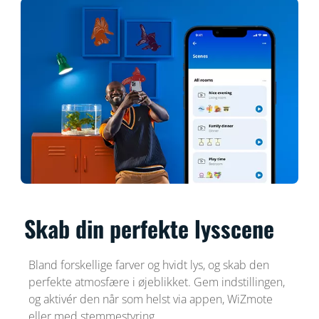
Skab din perfekte lysscene
Bland forskellige farver og hvidt lys, og skab den
perfekte atmosfære i øjeblikket. Gem indstillingen,
og aktivér den når som helst via appen, WiZmote
eller med stemmestyring.