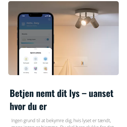
Betjen nemt dit lys – uanset
hvor du er
Ingen grund til at bekymre dig, hvis lyset er tændt,