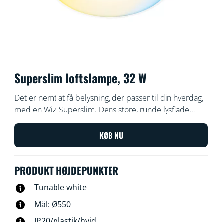
Superslim loftslampe, 32 W
Det er nemt at få belysning, der passer til din hverdag,
med en WiZ Superslim. Dens store, runde lysflade
fylder rummet med køligt blåt lys, der hjælper dig med
at være opmærksom og koncentrere dig, og kan
KØB NU
dæmpes til en blød og varm farve, der hjælper dig
med at slappe af.
PRODUKT HØJDEPUNKTER
Tunable white
Mål: Ø550
IP20/plastik/hvid