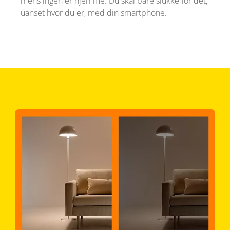
mens ingen er hjemme. Du skal bare slukke for det,
uanset hvor du er, med din smartphone.