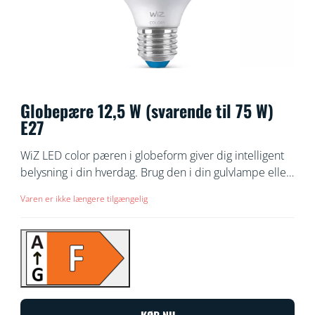
Globepære 12,5 W (svarende til 75 W)
E27
WiZ LED color pæren i globeform giver dig intelligent
belysning i din hverdag. Brug den i din gulvlampe eller
pendel, og skab en personlig atmosfære med 16
Varen er ikke længere tilgængelig
millioner farver og varmt til køligt hvidt lys. Du kan også
indstille en belysningsplan, der tænder og slukker, der
passer til dine daglige eller ugentlige rutiner, og
fjernstyre lamperne via din smartphone eller med din
stemme, selv når du er væk fra hjemmet. WiZ lyskilder
opretter forbindelse til din eksisterende Wi-Fi-
forbindelse uden behov for ekstra udstyr.