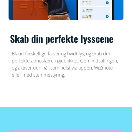
Skab din perfekte lysscene
Bland forskellige farver og hvidt lys, og skab den
perfekte atmosfære i øjeblikket. Gem indstillingen,
og aktivér den når som helst via appen, WiZmote
eller med stemmestyring.