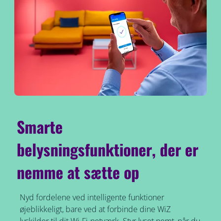
Smarte
belysningsfunktioner, der er
nemme at sætte op
Nyd fordelene ved intelligente funktioner
øjeblikkeligt, bare ved at forbinde dine WiZ