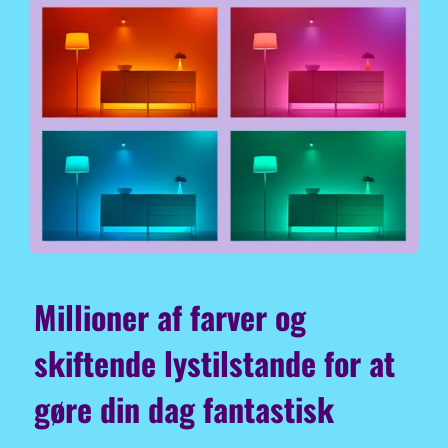
Millioner af farver og
skiftende lystilstande for at
gøre din dag fantastisk