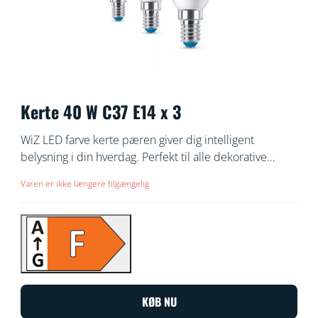
Kerte 40 W C37 E14 x 3
WiZ LED farve kerte pæren giver dig intelligent
belysning i din hverdag. Perfekt til alle dekorative
lamper med E14 fatning. Skab en personlig atmosfære
Varen er ikke længere tilgængelig
med 16 millioner farver og varmt til køligt hvidt lys. Du
kan også lave en belysningsplan, der tænder og slukker
lyset, der passer til dine daglige eller ugentlige rutiner,
og fjernstyre lamperne via din smartphone eller med
din stemme, selv når du er væk fra hjemmet. WiZ
lyskilder opretter forbindelse til din eksisterende Wi-
Fi-forbindelse uden behov for ekstra udstyr.
KØB NU