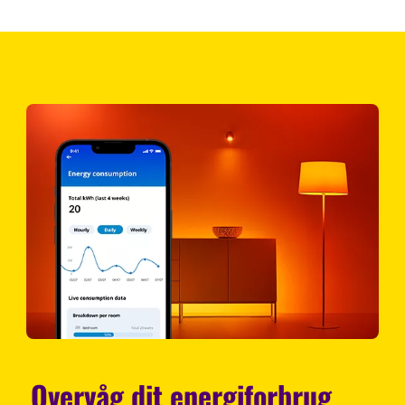
Overvåg dit energiforbrug