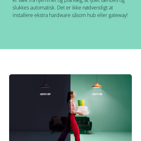
er væk fra hjemmet og planlæg, at lyset tændes og
slukkes automatisk. Det er ikke nødvendigt at
installere ekstra hardware såsom hub eller gateway!