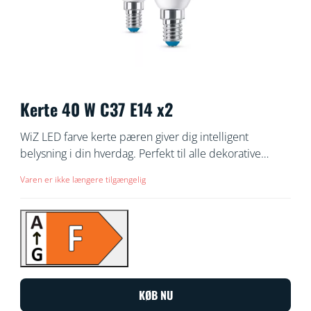
Kerte 40 W C37 E14 x2
WiZ LED farve kerte pæren giver dig intelligent
belysning i din hverdag. Perfekt til alle dekorative
lamper med E14 fatning. Skab en personlig atmosfære
Varen er ikke længere tilgængelig
med 16 millioner farver og varmt til køligt hvidt lys. Du
kan også lave en belysningsplan, der tænder og slukker
lyset, der passer til dine daglige eller ugentlige rutiner,
og fjernstyre lamperne via din smartphone eller med
din stemme, selv når du er væk fra hjemmet. WiZ
lyskilder opretter forbindelse til din eksisterende Wi-
Fi-forbindelse uden behov for ekstra udstyr.
KØB NU