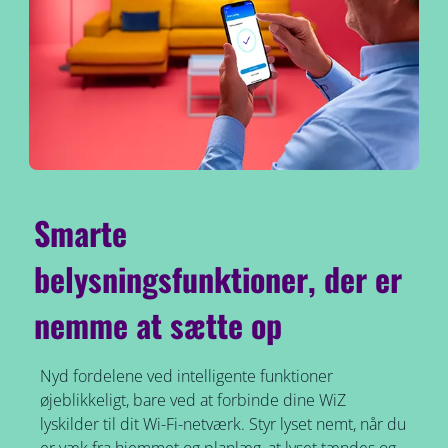
Smarte
belysningsfunktioner, der er
nemme at sætte op
Nyd fordelene ved intelligente funktioner
øjeblikkeligt, bare ved at forbinde dine WiZ
lyskilder til dit Wi-Fi-netværk. Styr lyset nemt, når du