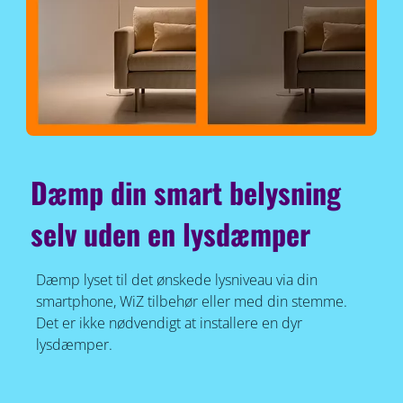
Dæmp din smart belysning
selv uden en lysdæmper
Dæmp lyset til det ønskede lysniveau via din
smartphone, WiZ tilbehør eller med din stemme.
Det er ikke nødvendigt at installere en dyr
lysdæmper.