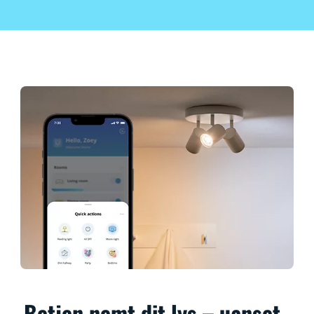
Betjen nemt dit lys – uanset