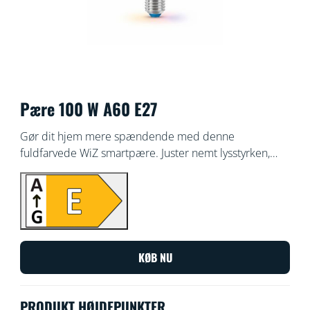
Pære 100 W A60 E27
Gør dit hjem mere spændende med denne
fuldfarvede WiZ smartpære. Juster nemt lysstyrken,
skift mellem koldt og varmt hvidt lys, og vælg mellem
bogstaveligt talt mellem millioner af farver, så du få en
personlig lysoplevelse. Derudover kan du styre den
ved hjælp af WiZ appen eller din stemme, så du ikke
behøver ekstra hardware
KØB NU
PRODUKT HØJDEPUNKTER