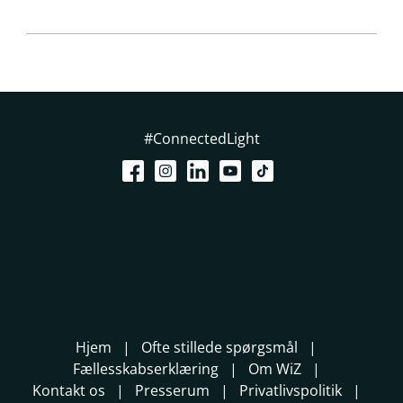
#ConnectedLight
Hjem
Ofte stillede spørgsmål
Fællesskabserklæring
Om WiZ
Kontakt os
Presserum
Privatlivspolitik