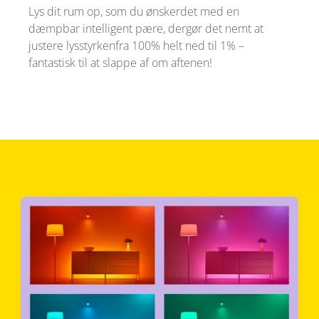
Lys dit rum op, som du ønskerdet med en
dæmpbar intelligent pære, dergør det nemt at
justere lysstyrkenfra 100% helt ned til 1% –
fantastisk til at slappe af om aftenen!