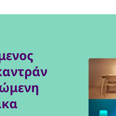
μενος
καντράν
πώμενη
άκα