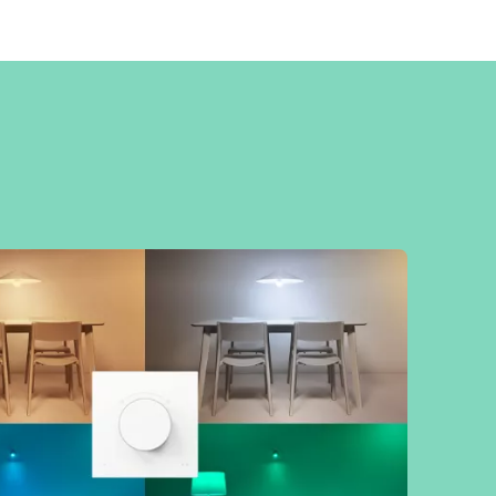
ενημερώνει όταν τα φώτα σας είναι σε
χρήση ή όταν η μπαταρία χρειάζεται ξανά
φόρτιση. Εμπιστευτείτε τη WiZ για να
γεμίσει τη ζωή σας με φως — αμέσως μόλις
τα βγάλετε από τη συσκευασία!