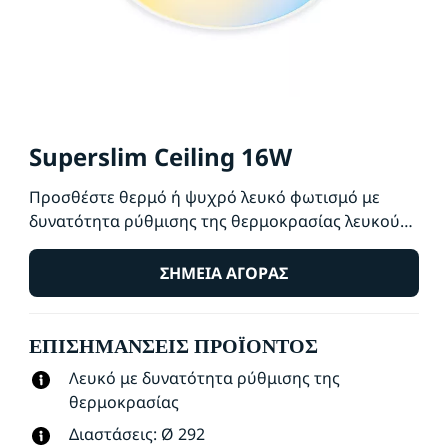
Superslim Ceiling 16W
Προσθέστε θερμό ή ψυχρό λευκό φωτισμό με
δυνατότητα ρύθμισης της θερμοκρασίας λευκού
στους χώρους που ζείτε, με το έξυπνο φωτιστικό
οροφής WiZ Super Slim. Χρησιμοποιήστε το για
ΣΗΜΕΊΑ ΑΓΟΡΆΣ
έλεγχο μέσω της εφαρμογής WiZ ή φωνητικό
έλεγχο για να ρυθμίσετε την ένταση του φωτισμού
ΕΠΙΣΗΜΆΝΣΕΙΣ ΠΡΟΪΌΝΤΟΣ
ή να χρησιμοποιήσετε τις προκαθορισμένες
λειτουργίες φωτισμού σε διαμορφώσεις Wi-Fi.
Λευκό με δυνατότητα ρύθμισης της
θερμοκρασίας
Διαστάσεις: Ø 292