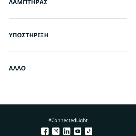
ΛΑΜΠΤΉΡΑΣ
ΥΠΟΣΤΉΡΙΞΗ
ΆΛΛΟ
#ConnectedLight