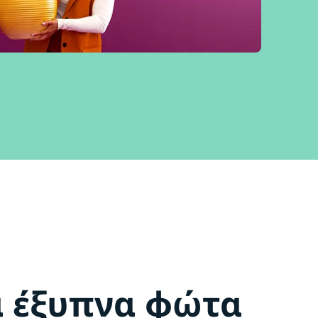
α έξυπνα φώτα