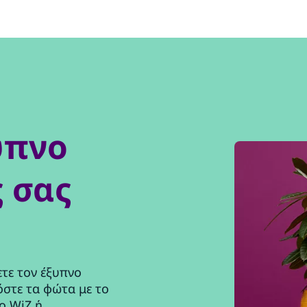
υπνο
 σας
ετε τον έξυπνο
στε τα φώτα με το
ο WiZ ή