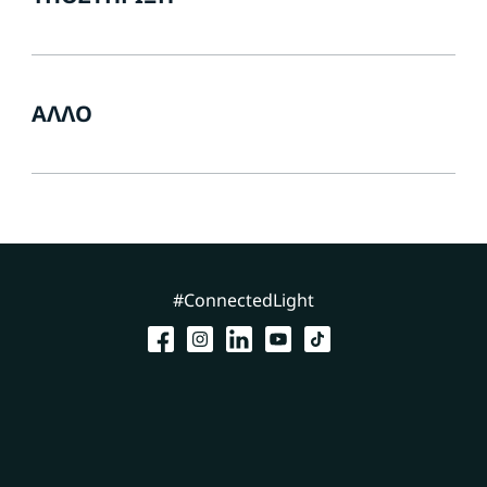
ΆΛΛΟ
#ConnectedLight