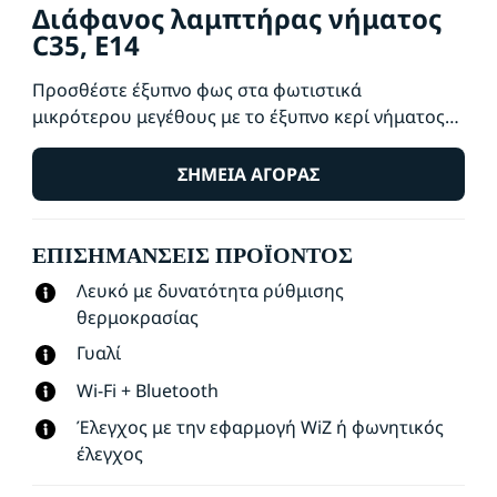
Διάφανος λαμπτήρας νήματος
C35, E14
Προσθέστε έξυπνο φως στα φωτιστικά
μικρότερου μεγέθους με το έξυπνο κερί νήματος
WiZ E14 σε στυλ vintage λευκό με δυνατότητα
ρύθμισης θερμοκρασίας. Χρησιμοποιήστε την
ΣΗΜΕΊΑ ΑΓΟΡΆΣ
εφαρμογή WiZ ή τη φωνή σας για να μειώσετε και
να αυξήσετε την ένταση τους φωτός ή για να
ΕΠΙΣΗΜΆΝΣΕΙΣ ΠΡΟΪΌΝΤΟΣ
χρησιμοποιήσετε τις προκαθορισμένες
λειτουργίες φωτισμού σε διαμορφώσεις Wi-Fi.
Λευκό με δυνατότητα ρύθμισης
θερμοκρασίας
Γυαλί
Wi-Fi + Bluetooth
Έλεγχος με την εφαρμογή WiZ ή φωνητικός
έλεγχος