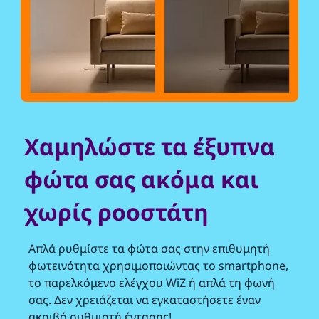
Χαμηλώστε τα έξυπνα
φώτα σας ακόμα και
χωρίς ροοστάτη
Απλά ρυθμίστε τα φώτα σας στην επιθυμητή
φωτεινότητα χρησιμοποιώντας το smartphone,
το παρελκόμενο ελέγχου WiZ ή απλά τη φωνή
σας. Δεν χρειάζεται να εγκαταστήσετε έναν
ακριβό ρυθμιστή έντασης!