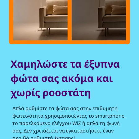
Χαμηλώστε τα έξυπνα
φώτα σας ακόμα και
χωρίς ροοστάτη
Απλά ρυθμίστε τα φώτα σας στην επιθυμητή
φωτεινότητα χρησιμοποιώντας το smartphone,
το παρελκόμενο ελέγχου WiZ ή απλά τη φωνή
σας. Δεν χρειάζεται να εγκαταστήσετε έναν
ακριβό ρυθμιστή έντασης!