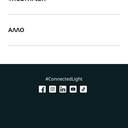
ΆΛΛΟ
#ConnectedLight