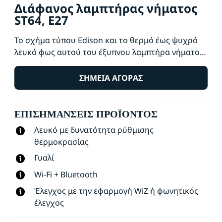
Διάφανος λαμπτήρας νήματος
ST64, E27
Το σχήμα τύπου Edison και το θερμό έως ψυχρό
λευκό φως αυτού του έξυπνου λαμπτήρα νήματος
WiZ δίνει μια vintage εμφάνιση σε κάθε χώρο.
Χρησιμοποιήστε την εφαρμογή WiZ ή τη φωνή σας
ΣΗΜΕΊΑ ΑΓΟΡΆΣ
για να μειώσετε και να αυξήσετε την ένταση τους
φωτός ή για να χρησιμοποιήσετε τις
ΕΠΙΣΗΜΆΝΣΕΙΣ ΠΡΟΪΌΝΤΟΣ
προκαθορισμένες λειτουργίες φωτισμού σε
διαμορφώσεις Wi-Fi.
Λευκό με δυνατότητα ρύθμισης
θερμοκρασίας
Γυαλί
Wi-Fi + Bluetooth
Έλεγχος με την εφαρμογή WiZ ή φωνητικός
έλεγχος