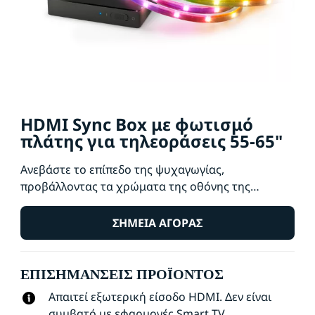
HDMI Sync Box με φωτισμό
πλάτης για τηλεοράσεις 55-65"
Ανεβάστε το επίπεδο της ψυχαγωγίας,
προβάλλοντας τα χρώματα της οθόνης της
τηλεόρασής σας σε πραγματικό χρόνο. Η ταινία
RGBIC ταιριάζει ζωηρά χρώματα με αστραπιαία
ΣΗΜΕΊΑ ΑΓΟΡΆΣ
ταχύτητα για ταινίες, παιχνίδια ή μουσική.
Απολαύστε απλή εγκατάσταση και ακρίβεια στην
ΕΠΙΣΗΜΆΝΣΕΙΣ ΠΡΟΪΌΝΤΟΣ
αντιστοίχιση χρωμάτων μέσω HDMI.
Συγχρονιστείτε με οποιαδήποτε συσκευή HDMI
Απαιτεί εξωτερική είσοδο HDMI. Δεν είναι
2.0, όπως ένα στικάκι ασύρματης λήψης σημάτων
συμβατό με εφαρμογές Smart TV