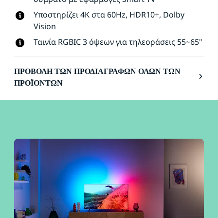
ψηφιακών πολυμέσων ή μια κονσόλα παιχνιδιών.
Υποστηρίζει 4K στα 60Hz, HDR10+, Dolby
Συνδέστε όσα φώτα WiZ με δυνατότητα
Vision​
χρωματισμού θέλετε, μέσω Wi-Fi για εφέ σε
ολόκληρο τον χώρο.
Ταινία RGBIC 3 όψεων για τηλεοράσεις 55~65"
ΠΡΟΒΟΛΉ ΤΩΝ ΠΡΟΔΙΑΓΡΑΦΏΝ ΌΛΩΝ ΤΩΝ
ΠΡΟΪΌΝΤΩΝ