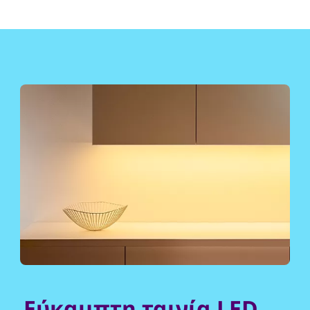
Εύκαμπτη ταινία LED