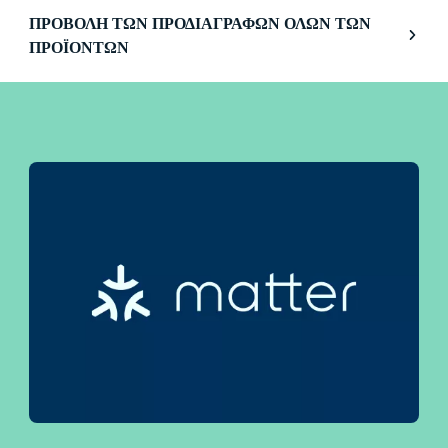
λειτουργίες φωτισμού, την έξυπνη ρύθμιση της
ΠΡΟΒΟΛΉ ΤΩΝ ΠΡΟΔΙΑΓΡΑΦΏΝ ΌΛΩΝ ΤΩΝ
φωτεινότητας και τη δυνατότητα
ΠΡΟΪΌΝΤΩΝ
προγραμματιζόμενου φωτισμού, έχετε τον πλήρη
έλεγχο ολόκληρου του συστήματός σας — ακόμα
και όταν λείπετε από το σπίτι. Το προϊόν
συνεργάζεται με το Google Home, το Amazon
Alexa και το Apple HomeKit για απόλυτη ευκολία
χρήσης.