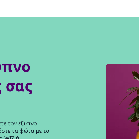
υπνο
 σας
ετε τον έξυπνο
στε τα φώτα με το
ο WiZ ή