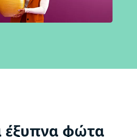
α έξυπνα φώτα