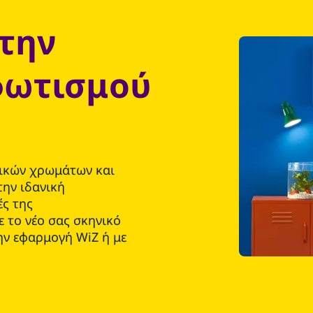
την
φωτισμού
τικών χρωμάτων και
την ιδανική
ές της
 το νέο σας σκηνικό
την εφαρμογή WiZ ή με