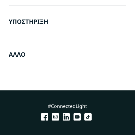
ΥΠΟΣΤΉΡΙΞΗ
ΆΛΛΟ
#ConnectedLight