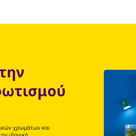
την
φωτισμού
τικών χρωμάτων και
την ιδανική