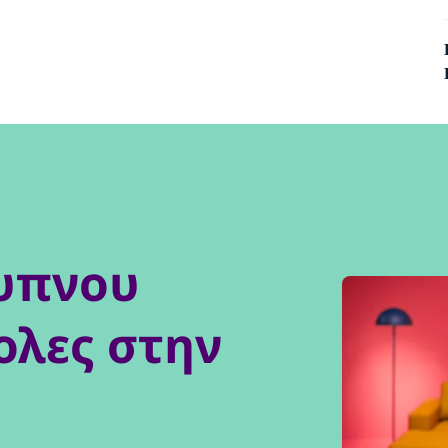
ξυπνου
ολες στην