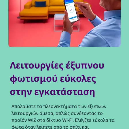
Λειτουργίες έξυπνου
φωτισμού εύκολες
στην εγκατάσταση
Απολαύστε τα πλεονεκτήματα των έξυπνων
λειτουργιών άμεσα, απλώς συνδέοντας το
προϊόν WiZ στο δίκτυο Wi-Fi. Ελέγξτε εύκολα τα
φώτα όταν λείπετε από το σπίτι και