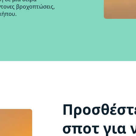
ντονες βροχοπτώσεις,
κήπου.
Προσθέστ
σποτ για 