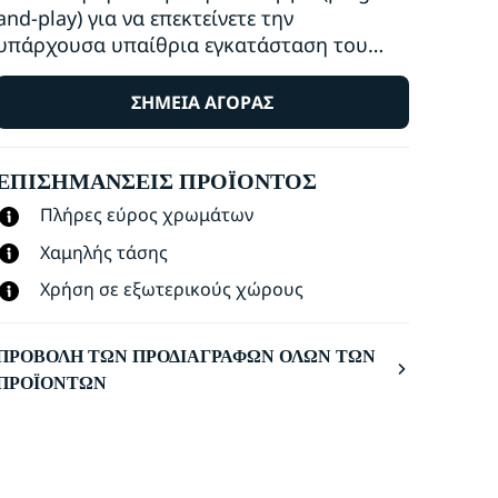
and-play) για να επεκτείνετε την
υπάρχουσα υπαίθρια εγκατάσταση του
WiZ. Τα φωτιστικά χαμηλής τάσης
εγκαθίστανται εύκολα και με ασφάλεια.
ΣΗΜΕΊΑ ΑΓΟΡΆΣ
Τακτοποιήστε και αναδιατάξτε όπως θέλετε
χωρίς πρόσθετη καλωδίωση.
ΕΠΙΣΗΜΆΝΣΕΙΣ ΠΡΟΪΌΝΤΟΣ
Χρησιμοποιήστε το υπάρχον Wi-Fi για να
ελέγχετε τα φώτα με τη φωνή σας ή την
Πλήρες εύρος χρωμάτων
εφαρμογή WiZ.
Χαμηλής τάσης
Χρήση σε εξωτερικούς χώρους
ΠΡΟΒΟΛΉ ΤΩΝ ΠΡΟΔΙΑΓΡΑΦΏΝ ΌΛΩΝ ΤΩΝ
ΠΡΟΪΌΝΤΩΝ