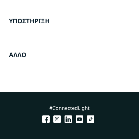
ΥΠΟΣΤΉΡΙΞΗ
ΆΛΛΟ
#ConnectedLight