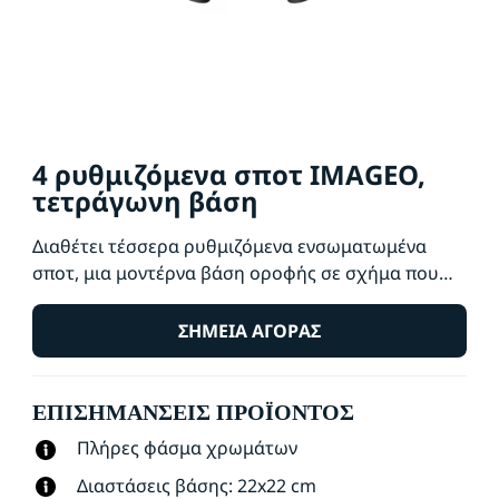
4 ρυθμιζόμενα σποτ IMAGEO,
τετράγωνη βάση
Διαθέτει τέσσερα ρυθμιζόμενα ενσωματωμένα
σποτ, μια μοντέρνα βάση οροφής σε σχήμα που
φέρει σε τετράγωνο και αρκετή δύναμη για να
πλημμυρίσει το δωμάτιό σας προς όλες τις
ΣΗΜΕΊΑ ΑΓΟΡΆΣ
κατευθύνσεις με φως και χρώμα. Τα
ενσωματωμένα σποτ σάς βοηθούν να επιλέξετε το
ΕΠΙΣΗΜΆΝΣΕΙΣ ΠΡΟΪΌΝΤΟΣ
σκηνικό τέλειου φωτισμού για κάθε
δραστηριότητα.
Πλήρες φάσμα χρωμάτων
Διαστάσεις βάσης: 22x22 cm