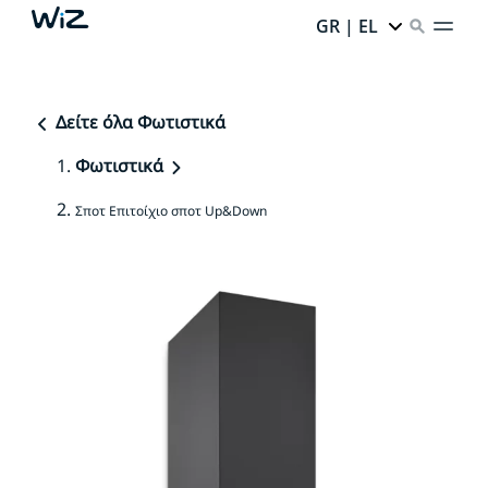
GR | EL
Δείτε όλα Φωτιστικά
Φωτιστικά
Σποτ Επιτοίχιο σποτ Up&Down