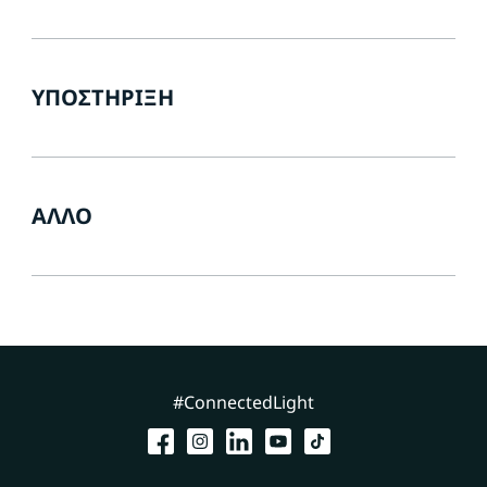
ΥΠΟΣΤΉΡΙΞΗ
ΆΛΛΟ
#ConnectedLight