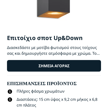
Επιτοίχιο σποτ Up&Down
Διασκεδάστε με μοτίβα φωτισμού στους τοίχους
σας και δημιουργήστε ατμόσφαιρα με χρώμα. Το
επιτοίχιο φωτιστικό Up and Down για
εσωτερικούς χώρους, φωτίζει προς τα πάνω και
ΣΗΜΕΊΑ ΑΓΟΡΆΣ
προς και κάτω, δημιουργώντας ενδιαφέροντα
σχήματα φωτισμού, σκίασης και χρώματος για να
ΕΠΙΣΗΜΆΝΣΕΙΣ ΠΡΟΪΌΝΤΟΣ
δώσει πρόσθετο χαρακτήρα στον χώρο σας.
Πλήρες φάσμα χρωμάτων
Διαστάσεις: 15 cm ύψος x 9,2 cm μήκος x 6,8
cm πλάτος