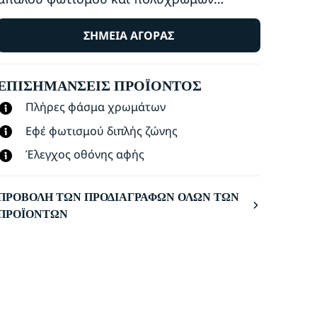
διαβαθμίσεων φωτός. Πάρτε μαζί σας το
φορητό φωτιστικό LED, οπουδήποτε μέσα
ΣΗΜΕΊΑ ΑΓΟΡΆΣ
ή ακόμα και έξω από το σπίτι σας και κάντε
τη γωνιά σας πραγματικά φιλόξενη.
ΕΠΙΣΗΜΆΝΣΕΙΣ ΠΡΟΪΌΝΤΟΣ
Πλήρες φάσμα χρωμάτων
Εφέ φωτισμού διπλής ζώνης
Έλεγχος οθόνης αφής
ΠΡΟΒΟΛΉ ΤΩΝ ΠΡΟΔΙΑΓΡΑΦΏΝ ΌΛΩΝ ΤΩΝ
ΠΡΟΪΌΝΤΩΝ