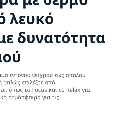
ό λευκό
με δυνατότητα
μού
κάμα έντονου ψυχρού έως απαλού
ή απλώς επιλέξτε από
ς, όπως το Focus και το Relax για
ική ατμόσφαιρα για τις