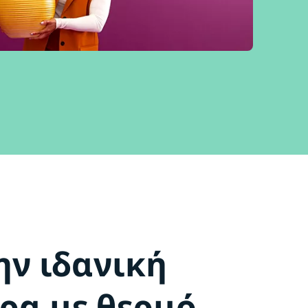
ην ιδανική
ρα με θερμό