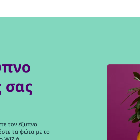
υπνο
 σας
ετε τον έξυπνο
στε τα φώτα με το
ο WiZ ή