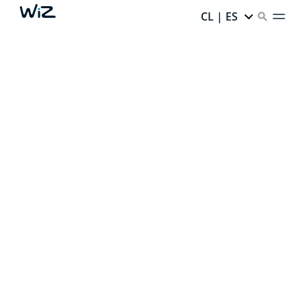
CL | ES
CREA TU LUZ
AMBIENTAL PERFECTA
Gracias a nuestra iluminación inteligente,
cada rincón
de tu casa tiene un potencial infinito.
¿Listo para
desbloquearlo?