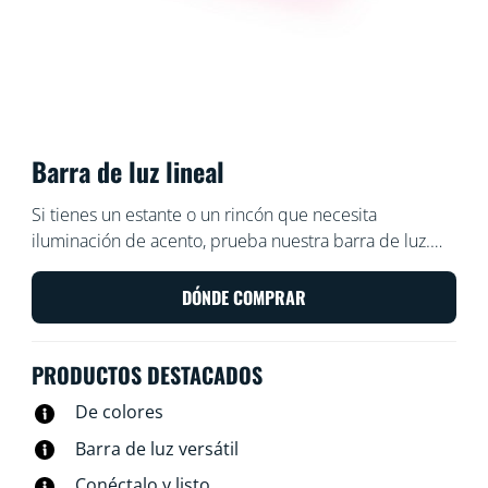
Barra de luz lineal
Si tienes un estante o un rincón que necesita
iluminación de acento, prueba nuestra barra de luz.
Esta barra delgada irradia muchos colores y es fácil de
colocar en espacios pequeños. Basta con inclinarla
DÓNDE COMPRAR
sobre uno de sus lados para ajustar el ángulo de la luz.
¿Prefieres una luz más larga? Conecta una segunda
PRODUCTOS DESTACADOS
barra para duplicar el efecto.
De colores
Barra de luz versátil
Conéctalo y listo