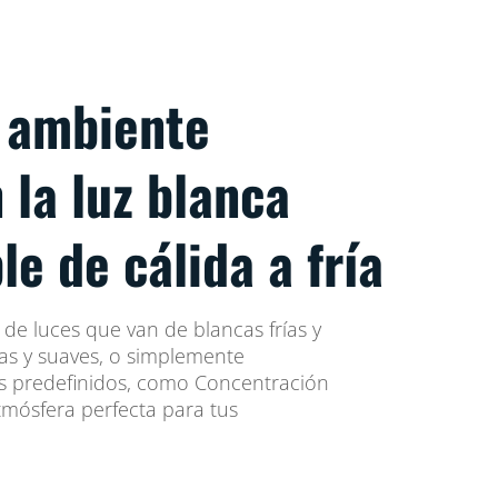
l ambiente
 la luz blanca
le de cálida a fría
de luces que van de blancas frías y
idas y suaves, o simplemente
s predefinidos, como Concentración
atmósfera perfecta para tus