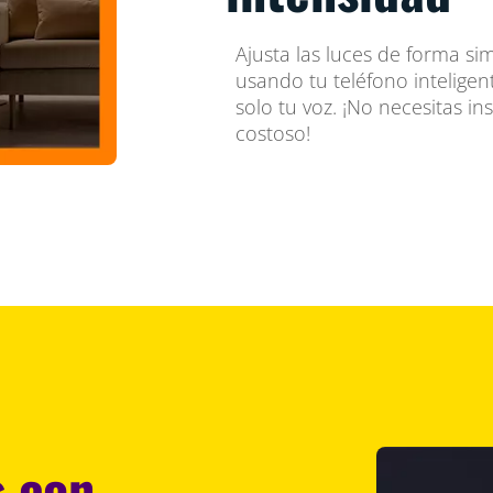
Ajusta las luces de forma sim
usando tu teléfono inteligen
solo tu voz. ¡No necesitas in
costoso!
s con