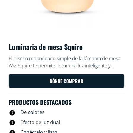
Luminaria de mesa Squire
El diseño redondeado simple de la lámpara de mesa
WiZ Squire te permite llevar una luz inteligente y
colorida a cualquier rincón de tu hogar. Úsala con la
aplicación WiZ o con tu voz para atenuar las luces e
DÓNDE COMPRAR
iluminar o usa los modos de iluminación
prestablecidos en configuraciones Wi-Fi.
PRODUCTOS DESTACADOS
De colores
Efecto de luz dual
Conéctalo y listo