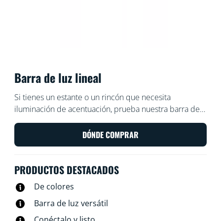
Barra de luz lineal
Si tienes un estante o un rincón que necesita
iluminación de acentuación, prueba nuestra barra de
luz lineal. Esta barra delgada irradia muchos colores y
es fácil de colocar en espacios pequeños. Basta con
DÓNDE COMPRAR
inclinarlo sobre uno de sus lados para ajustar el ángulo
de la luz. ¿Prefieres una luz más larga? Conecta una
PRODUCTOS DESTACADOS
segunda barra para duplicar el efecto.
De colores
Barra de luz versátil
Conéctalo y listo