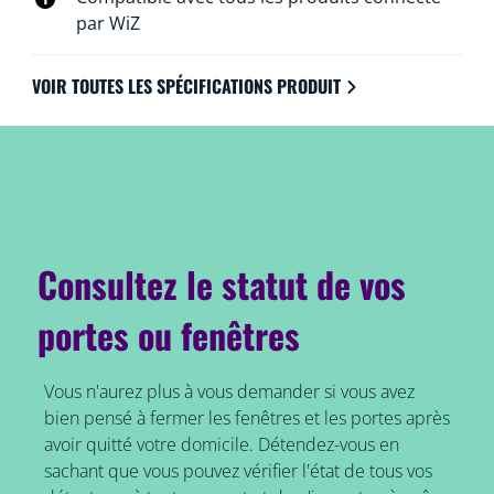
du support adhésif doux. Un rappel de batterie faible
par WiZ
dans l'application WiZ et un indicateur LED sur le
détecteur de contact lui-même vous avertissent
VOIR TOUTES LES SPÉCIFICATIONS PRODUIT
chaque fois que la batterie doit être changée.
Consultez le statut de vos
portes ou fenêtres
Vous n'aurez plus à vous demander si vous avez
bien pensé à fermer les fenêtres et les portes après
avoir quitté votre domicile. Détendez-vous en
sachant que vous pouvez vérifier l'état de tous vos