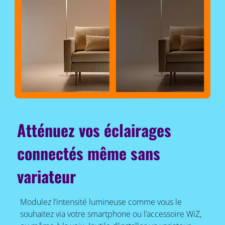
Atténuez vos éclairages
connectés même sans
variateur
Modulez l’intensité lumineuse comme vous le
souhaitez via votre smartphone ou l’accessoire WiZ,