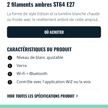
2 filaments ambres ST64 E27
La forme de style Edison et la lumière blanche chaude
ou froide avec le revêtement ambré de cette ampoule
WiZ intelligente à filament apportent à n'importe
quelle pièce un look vintage. Utilisez l'application WiZ
OÙ ACHETER
ou votre voix pour varier l'intensité lumineuse ou
appliquer des modes d'éclairage prédéfinis sur les
CARACTÉRISTIQUES DU PRODUIT
configurations Wi-Fi.
Niveau de blanc ajustable
Verre
Wi-Fi + Bluetooth
Contrôle avec l'application WiZ ou la voix
VOIR TOUTES LES SPÉCIFICATIONS PRODUIT