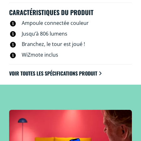
voix. Vous pouvez même y accéder à distance. Pas
besoin de matériel spécial : les lampes WiZ se
CARACTÉRISTIQUES DU PRODUIT
connectent directement au Wi-Fi.
Ampoule connectée couleur
Jusqu’à 806 lumens
Branchez, le tour est joué !
WiZmote inclus
VOIR TOUTES LES SPÉCIFICATIONS PRODUIT