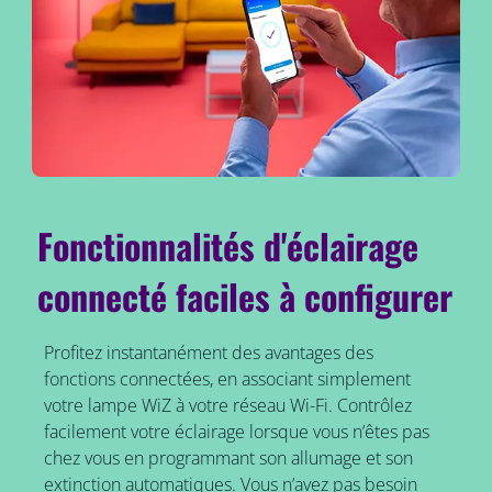
Fonctionnalités d'éclairage
connecté faciles à configurer
Profitez instantanément des avantages des
fonctions connectées, en associant simplement
votre lampe WiZ à votre réseau Wi-Fi. Contrôlez
facilement votre éclairage lorsque vous n’êtes pas
chez vous en programmant son allumage et son
extinction automatiques. Vous n’avez pas besoin