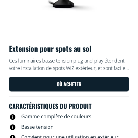
Extension pour spots au sol
Ces luminaires basse tension plug-and-play étendent
votre installation de spots WiZ extérieur, et sont faciles
et sûrs à installer. Disposez-les ou réorganisez-les à
votre goût, sans câblage supplémentaire. Utilisez votre
OÙ ACHETER
réseau Wi-Fi existant pour contrôler les lumières avec
la voix ou via l’application WiZ.
CARACTÉRISTIQUES DU PRODUIT
Gamme complète de couleurs
Basse tension
Convient pour une utilisation en extérieur