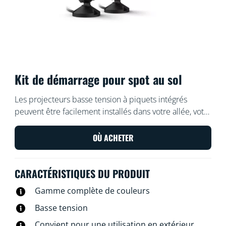
Kit de démarrage pour spot au sol
Les projecteurs basse tension à piquets intégrés
peuvent être facilement installés dans votre allée, votre
cour avant ou votre cour arrière, pour créer des lignes
de lumières vives et dynamiques. Vous pouvez
OÙ ACHETER
contrôler les lumières à l’aide de votre système Wi-Fi
existant et elles sont toutes étanches. Vous pouvez
CARACTÉRISTIQUES DU PRODUIT
aligner jusqu'à cinq spots pour améliorer votre
expérience de stationnement, de marche et de
Gamme complète de couleurs
détente.
Basse tension
Convient pour une utilisation en extérieur