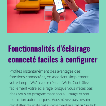
Fonctionnalités d'éclairage
connecté faciles à configurer
Profitez instantanément des avantages des
fonctions connectées, en associant simplement
votre lampe WiZ à votre réseau Wi-Fi. Contrôlez
facilement votre éclairage lorsque vous n’êtes pas
chez vous en programmant son allumage et son
extinction automatiques. Vous n’avez pas besoin
d’installer du matériel supplémentaire tel qu’un hub