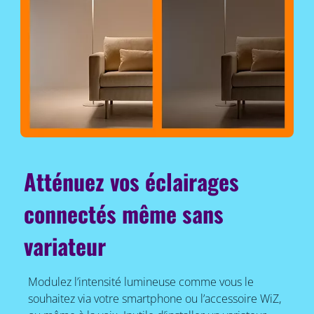
Atténuez vos éclairages
connectés même sans
variateur
Modulez l’intensité lumineuse comme vous le
souhaitez via votre smartphone ou l’accessoire WiZ,