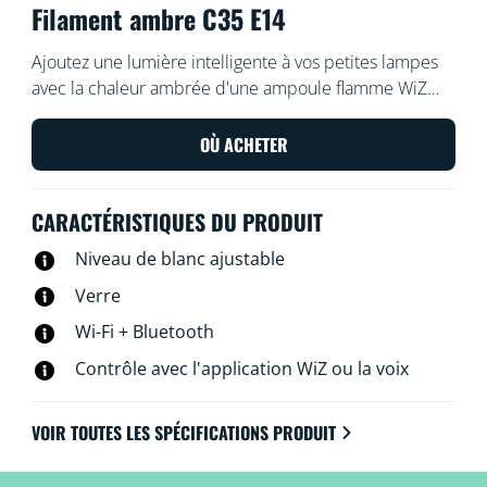
Filament ambre C35 E14
Ajoutez une lumière intelligente à vos petites lampes
avec la chaleur ambrée d'une ampoule flamme WiZ
blanche intelligente à filament, de style vintage et
réglable, avec une base E14. Utilisez l'application WiZ
OÙ ACHETER
ou votre voix pour varier l'intensité lumineuse ou
appliquer des modes d'éclairage prédéfinis sur les
CARACTÉRISTIQUES DU PRODUIT
configurations Wi-Fi.
Niveau de blanc ajustable
Verre
Wi-Fi + Bluetooth
Contrôle avec l'application WiZ ou la voix
VOIR TOUTES LES SPÉCIFICATIONS PRODUIT