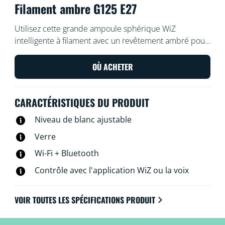
Filament ambre G125 E27
Utilisez cette grande ampoule sphérique WiZ
intelligente à filament avec un revêtement ambré pour
donner une touche vintage à vos lampes et luminaires.
Utilisez l'application WiZ ou votre voix pour varier
OÙ ACHETER
l'intensité lumineuse ou appliquer des modes
d'éclairage prédéfinis sur les configurations Wi-Fi.
CARACTÉRISTIQUES DU PRODUIT
Niveau de blanc ajustable
Verre
Wi-Fi + Bluetooth
Contrôle avec l'application WiZ ou la voix
VOIR TOUTES LES SPÉCIFICATIONS PRODUIT