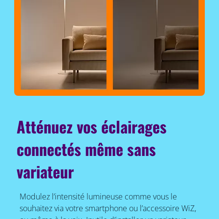
Atténuez vos éclairages
connectés même sans
variateur
Modulez l’intensité lumineuse comme vous le
souhaitez via votre smartphone ou l’accessoire WiZ,