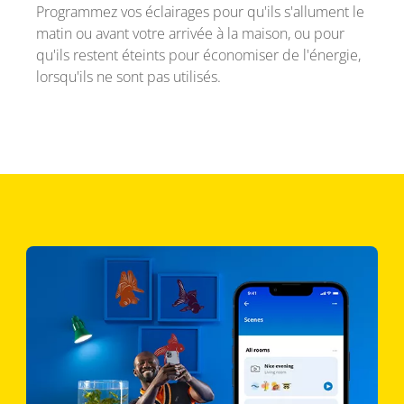
Programmez vos éclairages pour qu'ils s'allument le
matin ou avant votre arrivée à la maison, ou pour
qu'ils restent éteints pour économiser de l'énergie,
lorsqu'ils ne sont pas utilisés.