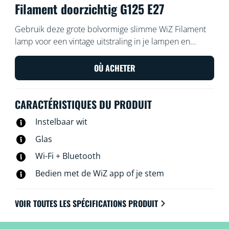
Filament doorzichtig G125 E27
Gebruik deze grote bolvormige slimme WiZ Filament
lamp voor een vintage uitstraling in je lampen en
armaturen. Gebruik de WiZ app of je stem om de
verlichting te dimmen of feller te zetten, of gebruik
OÙ ACHETER
voorgeprogrammeerde lichtinstellingen op Wi-Fi-
setups.
CARACTÉRISTIQUES DU PRODUIT
Instelbaar wit
Glas
Wi-Fi + Bluetooth
Bedien met de WiZ app of je stem
VOIR TOUTES LES SPÉCIFICATIONS PRODUIT