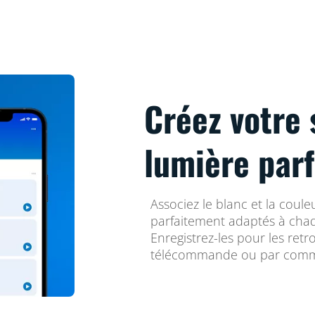
Créez votre 
lumière parf
Associez le blanc et la coul
parfaitement adaptés à cha
Enregistrez-les pour les retr
télécommande ou par comm