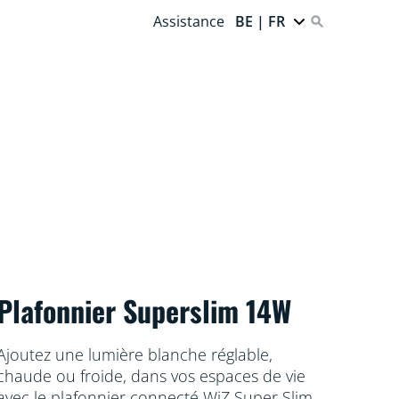
Assistance
BE | FR
Plafonnier Superslim 14W
Ajoutez une lumière blanche réglable,
chaude ou froide, dans vos espaces de vie
avec le plafonnier connecté WiZ Super Slim.