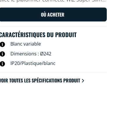
Utilisez l'application WiZ ou votre voix pour
varier l'intensité lumineuse ou appliquer des
OÙ ACHETER
modes d'éclairage prédéfinis sur les
installations Wi-Fi.
CARACTÉRISTIQUES DU PRODUIT
Blanc variable
Dimensions : Ø242
IP20/Plastique/blanc
VOIR TOUTES LES SPÉCIFICATIONS PRODUIT