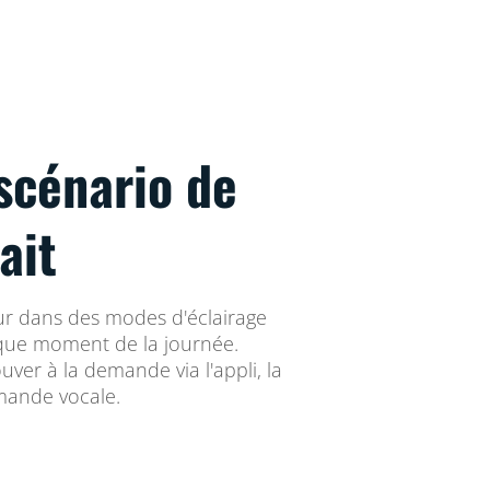
scénario de
ait
eur dans des modes d'éclairage
que moment de la journée.
ouver à la demande via l'appli, la
ande vocale.