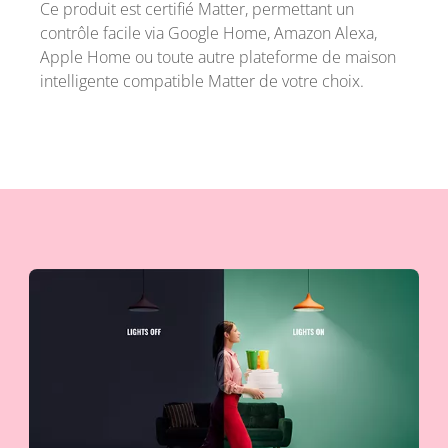
Ce produit est certifié Matter, permettant un
contrôle facile via Google Home, Amazon Alexa,
Apple Home ou toute autre plateforme de maison
intelligente compatible Matter de votre choix.