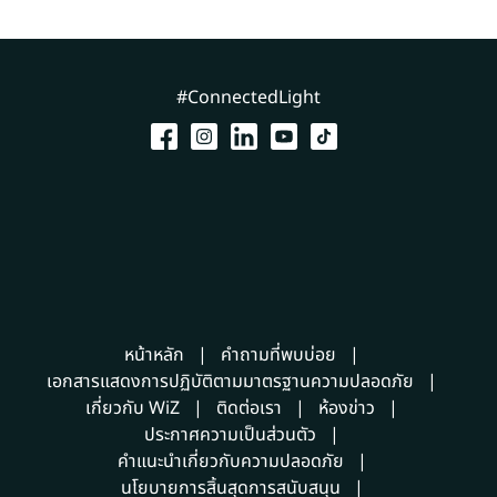
#ConnectedLight
หน้าหลัก
คำถามที่พบบ่อย
เอกสารแสดงการปฏิบัติตามมาตรฐานความปลอดภัย
เกี่ยวกับ WiZ
ติดต่อเรา
ห้องข่าว
ประกาศความเป็นส่วนตัว
คำแนะนำเกี่ยวกับความปลอดภัย
นโยบายการสิ้นสุดการสนับสนุน