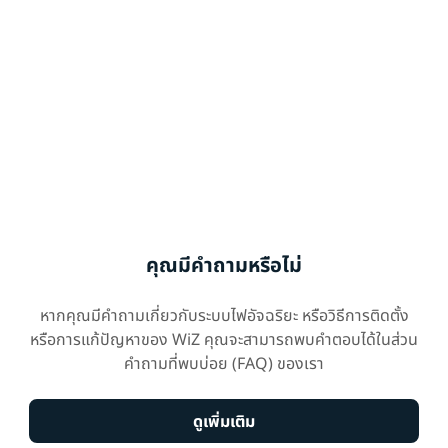
คุณมีคำถามหรือไม่
หากคุณมีคำถามเกี่ยวกับระบบไฟอัจฉริยะ หรือวิธีการติดตั้ง
หรือการแก้ปัญหาของ WiZ คุณจะสามารถพบคำตอบได้ในส่วน
คำถามที่พบบ่อย (FAQ) ของเรา
ดูเพิ่มเติม