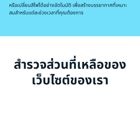
หรือเปลี่ยนสีไฟได้อย่างอัตโนมัติ เพื่อสร้างบรรยากาศที่เหมาะ
สมสำหรับแต่ละช่วงเวลาที่คุณต้องการ
สำรวจส่วนที่เหลือของ
เว็บไซต์ของเรา