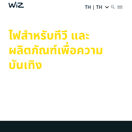
TH | TH
ไฟสำหรับทีวี และ
ผลิตภัณฑ์เพื่อความ
บันเทิง
เปลี่ยนพื้นที่ของคุณด้วยไฟ WiZ สำหรับทีวี และระบบไฟ
อัจฉริยะเพื่อความบันเทิง ซิงค์แสงสีกับภาพ, ระเบิดอารมณ์และ
บรรยากาศ เปลี่ยนพื้นที่ของคุณด้วยไฟแบบไดนามิก LED ที่
ควบคุมผ่านแอปได้ดั่งจินตนาการคุณ