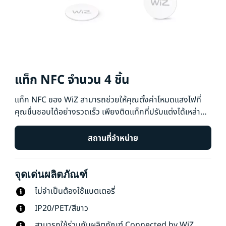
แท็ก NFC จำนวน 4 ชิ้น
แท็ก NFC ของ WiZ สามารถช่วยให้คุณตั้งค่าโหมดแสงไฟที่
คุณชื่นชอบได้อย่างรวดเร็ว เพียงติดแท็กที่ปรับแต่งได้เหล่านี้
และแตะด้วยโทรศัพท์ของคุณ คุณสามารถปรับแต่งแท็กในแบบ
เฉพาะตัวเพื่อเปิดหรือปิดไฟ เปิดใช้โหมดโฟกัสสำหรับการ
สถานที่จำหน่าย
ทำงานที่บ้าน ตั้งค่าแสงไฟเป็นโหมดปาร์ตี้เพื่อเต้นกับเพื่อนๆ
หรือทำการตั้งค่าแบบอื่นๆ ตามที่คุณต้องการ ทั้งง่ายและ
จุดเด่นผลิตภัณฑ์
รวดเร็ว ไม่ต้องใช้แบตเตอรี่
ไม่จำเป็นต้องใช้แบตเตอรี่
IP20/PET/สีขาว
สามารถใช้ร่วมกับผลิตภัณฑ์ Connected by WiZ