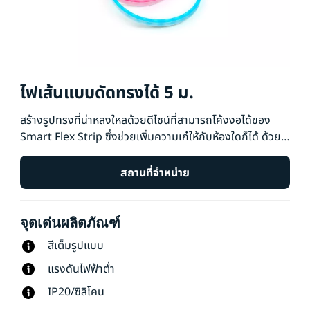
ไฟเส้นแบบดัดทรงได้ 5 ม.
สร้างรูปทรงที่น่าหลงใหลด้วยดีไซน์ที่สามารถโค้งงอได้ของ
Smart Flex Strip ซึ่งช่วยเพิ่มความเก๋ให้กับห้องใดก็ได้ ด้วย
สีสันและเอฟเฟกต์สวยสดใส คุณจึงสามารถสร้างบรรยากาศที่
เหมาะสำหรับทุกโอกาสได้อย่างง่ายดาย การปรับแต่ง
สถานที่จำหน่าย
ประสบการณ์แสงสว่างในแบบของคุณนั้นง่ายดายกว่าที่เคย ไม่
ว่าจะผ่านแอป WiZ, คำสั่งเสียง หรือรีโมทคอนโทรล แปลงโฉม
จุดเด่นผลิตภัณฑ์
พื้นที่อยู่อาศัยของคุณได้อย่างง่ายดายและสร้างสรรค์แสง
สว่างในรูปแบบที่คุณไม่เคยคิดว่าจะทำได้ด้วย Smart Flex
สีเต็มรูปแบบ
Strip​
แรงดันไฟฟ้าต่ำ
IP20/ซิลิโคน