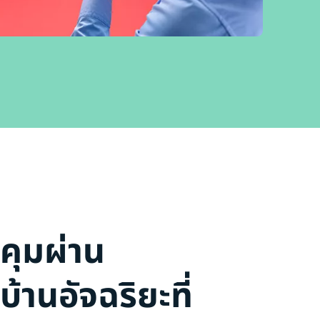
คุมผ่าน
านอัจฉริยะที่