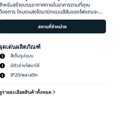
สำหรับสร้างบรรยากาศภายในอาคารตามที่คุณ
ต้องการ โหมดแสงไดนามิกแบบสีสันของไฟแถบจะ
ตกแต่งพื้นที่ใต้ตู้หรือหลังเฟอร์นิเจอร์ของคุณให้
สวยงาม และแสงเพื่อสร้างบรรยากาศจะสร้างอารมณ์
สถานที่จำหน่าย
ที่สุดแสนลงตัวเมื่อคุณเพียงต้องการการพักผ่อน
สบายๆ
จุดเด่นผลิตภัณฑ์
สีเต็มรูปแบบ
มีตัวจ่ายไฟมาให้
IP20/พลาสติก
ดูรายละเอียดสินค้าทั้งหมด